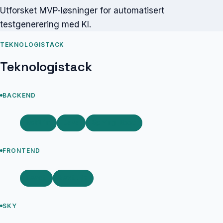
Utforsket MVP-løsninger for automatisert
testgenerering med KI.
TEKNOLOGISTACK
Teknologistack
BACKEND
Kotlin
Java
Spring Boot
FRONTEND
React
Next.js
SKY